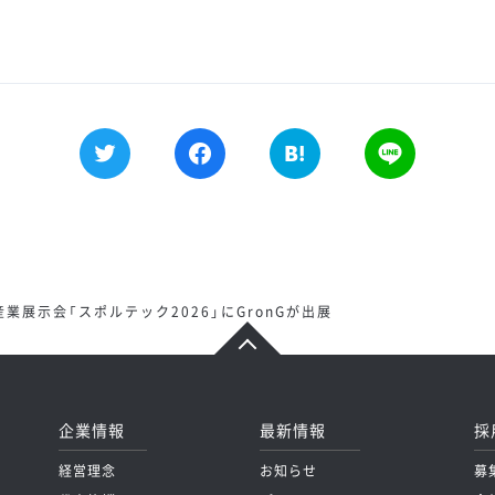
業展示会「スポルテック2026」にGronGが出展
企業情報
最新情報
採
経営理念
お知らせ
募