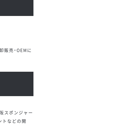
卸販売・OEMに
3 大阪スポンジャー
メントなどの開