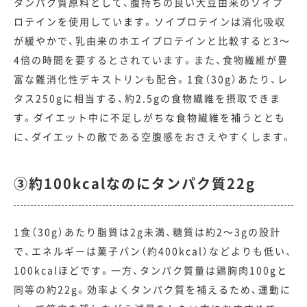
タンパク質原料として、腹持ちの良い大豆由来のソイプ
ロテインを使用しています。ソイプロテインは消化吸収
が緩やかで、乳由来のホエイプロテインと比較すると3～
4倍の時間を要するとされています。また、食物繊維が豊
富な難消化性デキストリンも配合。1食（30g）あたり、レ
タス250gに相当する、約2.5gの食物繊維を摂取できま
す。ダイエット中に不足しがちな食物繊維を補うととも
に、ダイエットの敵である空腹感をおさえやすくします。
③約100kcalなのにタンパク質22g
1食（30g）あたり脂質は2g未満、糖質は約2～3gの設計
で、エネルギーは菓子パン（約400kcal）などよりも低い、
100kcalほどです。一方、タンパク質量は鶏胸肉100gと
同等の約22g。効率よくタンパク質を補えるため、運動に